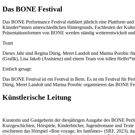
Das BONE Festival
Das BONE Performance Festival etabliert jährlich eine Plattform und 
Künstler*innen unterschiedlichen Hintergrunds, Fachleuten der Kulturl
Präsentationsformen von BONE werden ständig weiterentwickelt und
Team
Dieses Jahr sind Regina Dürig, Meret Landolt und Marina Porobic für
(Grafik), Lisa Jakob (Assistenz) und einem Team von tollen Helfer*i
Einfach gesagt:
Das BONE Festival ist ein Festival in Bern. Es ist ein Festival für P
Dürig, Meret Landolt und Marina Porobic organisieren das BONE Fest
Künstlerische Leitung
Kuratorin und Gastgeberin der diesjährigen Ausgabe des BONE Perform
Kurzgeschichten, Hörspiele, Kinderbücher, Jugendromane und Texte fü
erschienen das Hörspiel «Bon voyage, les fantômes» (SRF, 2023), da