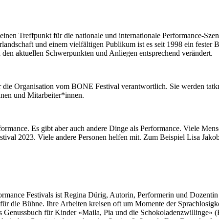
einen Treffpunkt für die nationale und internationale Performance-Szen
andschaft und einem vielfältigen Publikum ist es seit 1998 ein fester 
 den aktuellen Schwerpunkten und Anliegen entsprechend verändert.
 die Organisation vom BONE Festival verantwortlich. Sie werden tatkrä
nnen und Mitarbeiter*innen.
erformance. Es gibt aber auch andere Dinge als Performance. Viele Mensc
ival 2023. Viele andere Personen helfen mit. Zum Beispiel Lisa Jako
ance Festivals ist Regina Dürig, Autorin, Performerin und Dozentin fü
r die Bühne. Ihre Arbeiten kreisen oft um Momente der Sprachlosigkei
s Genussbuch für Kinder «Maila, Pia und die Schokoladenzwillinge» (